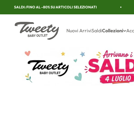
Vai al contenuto
SALDI: FINO AL -80% SU ARTICOLI SELEZIONATI
TWEETY
Nuovi Arrivi
Saldi
Collezioni
Acc