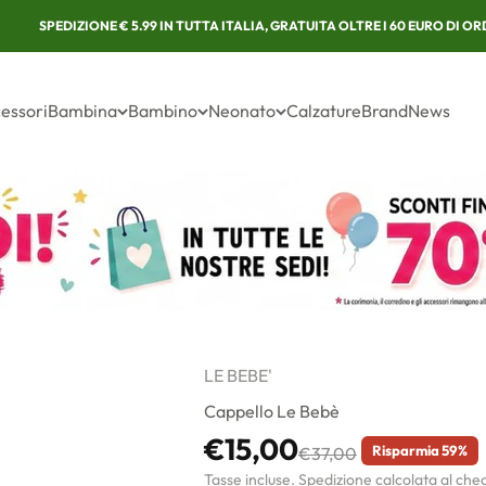
SPEDIZIONE € 5.99 IN TUTTA ITALIA, GRATUITA OLTRE I 60 EURO DI ORDI
essori
Bambina
Bambino
Neonato
Calzature
Brand
News
LE BEBE'
Cappello Le Bebè
Prezzo scontato
€15,00
Prezzo
Risparmia 59%
€37,00
Tasse incluse.
Spedizione calcolata
al che