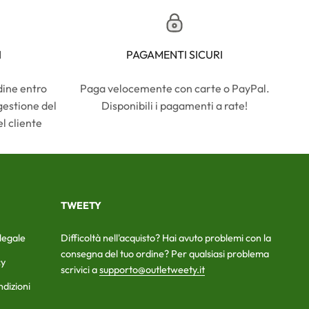
I
PAGAMENTI SICURI
dine entro
Paga velocemente con carte o PayPal.
gestione del
Disponibili i pagamenti a rate!
l cliente
TWEETY
legale
Difficoltà nell'acquisto? Hai avuto problemi con la
consegna del tuo ordine? Per qualsiasi problema
cy
scrivici a
supporto@outletweety.it
ndizioni